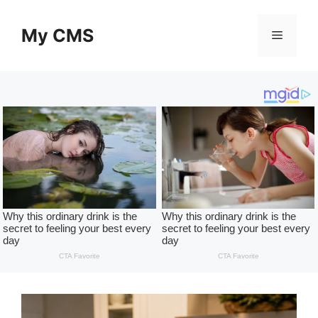
Skip
to
My CMS
Menu
content