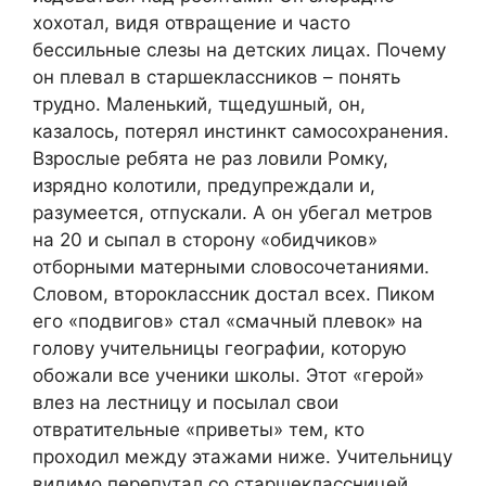
хохотал, видя отвращение и часто
бессильные слезы на детских лицах. Почему
он плевал в старшеклассников – понять
трудно. Маленький, тщедушный, он,
казалось, потерял инстинкт самосохранения.
Взрослые ребята не раз ловили Ромку,
изрядно колотили, предупреждали и,
разумеется, отпускали. А он убегал метров
на 20 и сыпал в сторону «обидчиков»
отборными матерными словосочетаниями.
Словом, второклассник достал всех. Пиком
его «подвигов» стал «смачный плевок» на
голову учительницы географии, которую
обожали все ученики школы. Этот «герой»
влез на лестницу и посылал свои
отвратительные «приветы» тем, кто
проходил между этажами ниже. Учительницу
видимо перепутал со старшеклассницей.