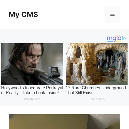
Skip
to
My CMS
Menu
content