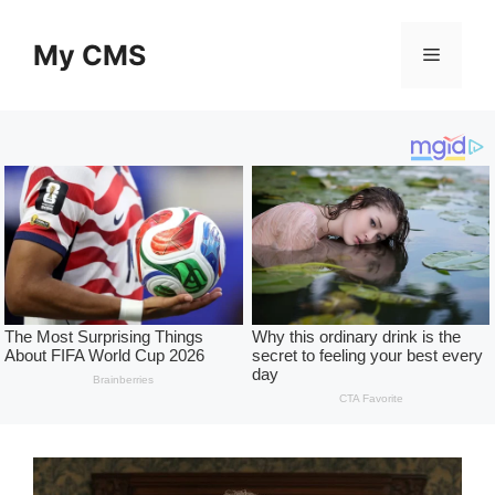
Skip
to
My CMS
Menu
content