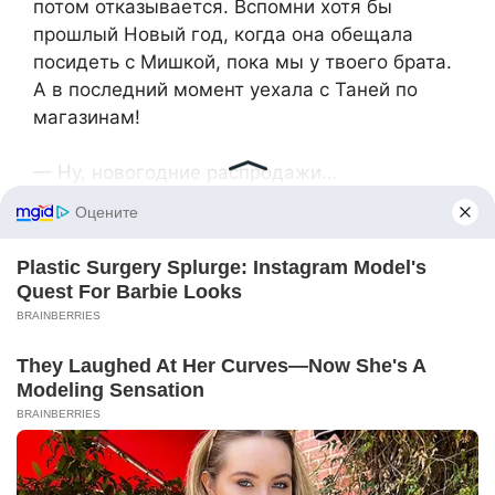
потом отказывается. Вспомни хотя бы
прошлый Новый год, когда она обещала
посидеть с Мишкой, пока мы у твоего брата.
А в последний момент уехала с Таней по
магазинам!
— Ну, новогодние распродажи…
— Лёнь! — Ольга всплеснула руками. — Ты
опять её оправдываешь! Это же не мелочь,
не забытый день рождения! Это большие
деньги, которые она обещала дать на ремонт
общей дачи! Где она сама отдыхает!
Леонид поднял руки в примирительном
жесте.
— Хорошо, хорошо. Завтра возьмём кредит.