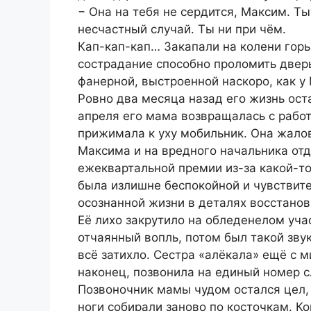
− Она на тебя не сердится, Максим. Ты
несчастный случай. Ты ни при чём.
Кап-кап-кап… Закапали на колени горь
сострадание способно проломить дверь
фанерной, выстроенной наскоро, как 
Ровно два месяца назад его жизнь ост
апреля его мама возвращалась с работ
прижимала к уху мобильник. Она жало
Максима и на вредного начальника отде
ежеквартальной премии из-за какой-то
была излишне беспокойной и чувствит
осознанной жизни в деталях восстанов
Её лихо закрутило на обледенелом уча
отчаянный вопль, потом был такой звук
всё затихло. Сестра «алёкала» ещё с ми
наконец, позвонила на единый номер 
Позвоночник мамы чудом остался цел, 
ноги собирали заново по косточкам. Ко