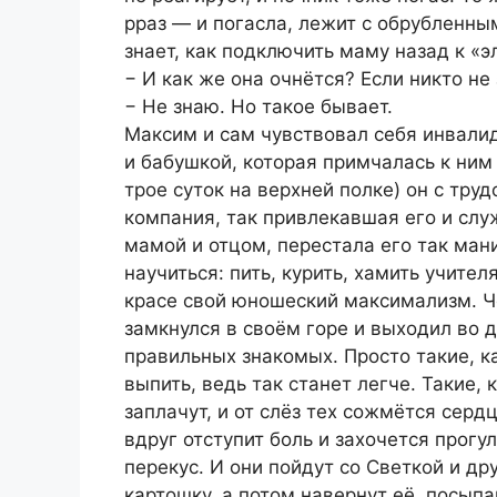
рраз — и погасла, лежит с обрубленны
знает, как подключить маму назад к «э
− И как же она очнётся? Если никто не
− Не знаю. Но такое бывает.
Максим и сам чувствовал себя инвали
и бабушкой, которая примчалась к ним
трое суток на верхней полке) он с тру
компания, так привлекавшая его и сл
мамой и отцом, перестала его так ман
научиться: пить, курить, хамить учите
красе свой юношеский максимализм. Че
замкнулся в своём горе и выходил во д
правильных знакомых. Просто такие, ка
выпить, ведь так станет легче. Такие, 
заплачут, и от слёз тех сожмётся сер
вдруг отступит боль и захочется прогул
перекус. И они пойдут со Светкой и дру
картошку, а потом навернут её, посыпа