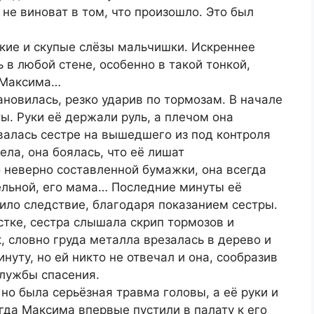
 не виноват в том, что произошло. Это был
кие и скупые слёзы мальчишки. Искреннее
 в любой стене, особенно в такой тонкой,
у Максима…
ановилась, резко ударив по тормозам. В начале
ы. Руки её держали руль, а плечом она
валась сестре на вышедшего из под контроля
ла, она боялась, что её лишат
 неверно составленной бумажки, она всегда
ельной, его мама… Последние минуты её
ило следствие, благодаря показанием сестры.
стке, сестра слышала скрип тормозов и
, словно груда металла врезалась в дерево и
нуту, но ей никто не отвечал и она, сообразив
службы спасения.
но была серьёзная травма головы, а её руки и
гда Максима впервые пустили в палату к его