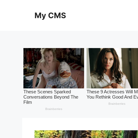
Skip
to
My CMS
content