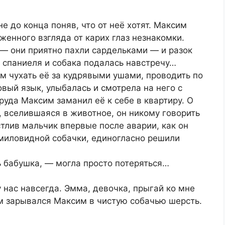
не до конца поняв, что от неё хотят. Максим
оженного взгляда от карих глаз незнакомки.
 — они приятно пахли сардельками — и разок
л спаниеля и собака подалась навстречу…
ем чухать её за кудрявыми ушами, проводить по
овый язык, улыбалась и смотрела на него с
руда Максим заманил её к себе в квартиру. О
а, вселившаяся в животное, он никому говорить
астлив мальчик впервые после аварии, как он
 миловидной собачки, единогласно решили
ь бабушка, — могла просто потеряться…
 у нас навсегда. Эмма, девочка, прыгай ко мне
м зарывался Максим в чистую собачью шерсть.