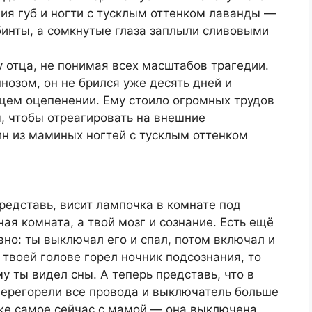
ния губ и ногти с тусклым оттенком лаванды —
 бинты, а сомкнутые глаза заплыли сливовыми
 отца, не понимая всех масштабов трагедии.
нозом, он не брился уже десять дней и
щем оцепенении. Ему стоило огромных трудов
, чтобы отреагировать на внешние
ин из маминых ногтей с тусклым оттенком
Представь, висит лампочка в комнате под
ая комната, а твой мозг и сознание. Есть ещё
вно: ты выключал его и спал, потом включал и
 твоей голове горел ночник подсознания, то
у ты видел сны. А теперь представь, что в
 перегорели все провода и выключатель больше
о же самое сейчас с мамой — она выключена,