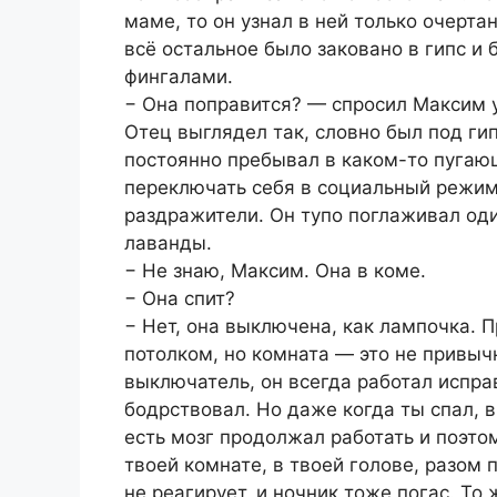
маме, то он узнал в ней только очерта
всё остальное было заковано в гипс и
фингалами.
− Она поправится? — спросил Максим у
Отец выглядел так, словно был под гип
постоянно пребывал в каком-то пугаю
переключать себя в социальный режим
раздражители. Он тупо поглаживал од
лаванды.
− Не знаю, Максим. Она в коме.
− Она спит?
− Нет, она выключена, как лампочка. 
потолком, но комната — это не привычн
выключатель, он всегда работал испра
бодрствовал. Но даже когда ты спал, в
есть мозг продолжал работать и поэтом
твоей комнате, в твоей голове, разом
не реагирует, и ночник тоже погас. Т