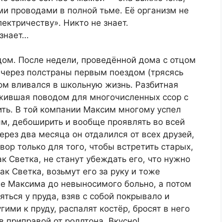
ми проводами в полной тьме. Её организм не
лектричеству». Никто не знает.
 знает…
дом. После недели, проведённой дома с отцом
 через полстраны первым поездом (трясясь
дом вливался в школьную жизнь. Разбитная
ужившая поводом для многочисленных ссор с
ить. В той компании Максим многому успел
лям, дебоширить и вообще проявлять во всей
рез два месяца он отдалился от всех друзей,
вор только для того, чтобы встретить старых,
к Светка, не станут убеждать его, что нужно
как Светка, возьмут его за руку и тоже
дце Максима до невыносимого больно, а потом
яться у пруда, взяв с собой покрывало и
гими к пруду, распалят костёр, бросят в него
в приправой от роллтона. Вкусно!