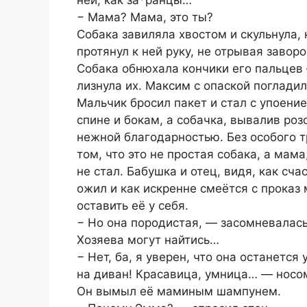
ней, как за*ранцы…
− Мама? Мама, это ты?
Собака завиляла хвостом и скульнула, 
протянул к ней руку, не отрывая завор
Собака обнюхала кончики его пальцев
лизнула их. Максим с опаской поглади
Мальчик бросил пакет и стал с упоени
спине и бокам, а собачка, вывалив роз
нежной благодарностью. Без особого т
том, что это не простая собака, а мам
не стал. Бабушка и отец, видя, как сч
ожил и как искренне смеётся с проказ
оставить её у себя.
− Но она породистая, — засомневалас
Хозяева могут найтись…
− Нет, ба, я уверен, что она останется
на диван! Красавица, умница… — носо
Он вымыл её маминым шампунем.