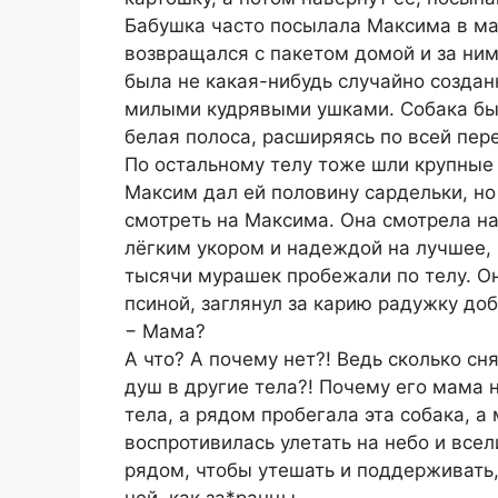
Бабушка часто посылала Максима в маг
возвращался с пакетом домой и за ним
была не какая-нибудь случайно создан
милыми кудрявыми ушками. Собака был
белая полоса, расширяясь по всей пер
По остальному телу тоже шли крупные
Максим дал ей половину сардельки, но 
смотреть на Максима. Она смотрела на 
лёгким укором и надеждой на лучшее, 
тысячи мурашек пробежали по телу. О
псиной, заглянул за карию радужку доб
− Мама?
А что? А почему нет?! Ведь сколько с
душ в другие тела?! Почему его мама н
тела, а рядом пробегала эта собака, а 
воспротивилась улетать на небо и всел
рядом, чтобы утешать и поддерживать, 