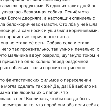
азин за продуктами. В один из таких дней он
 увязалась бездомная собака. Причём это
ная Богом дворняга, а настоящий спаниель с
а бело-коричневой масти. Ото лба у неё шла
еносице, а сам носик и уши были коричневыми.
 и породистые коричневые пятна.
она не стала её есть. Собака села и стала
него так пронзительно, так умно и печально, с
что мальчика вдруг озарило, шугануло током и
н присел на одно колено перед бездомной
рых собачьих глаз и спросил потрясённо:
нято фантастических фильмов о переселении
е могла сделать так же? Да, да! Её выбило из
мама так любила их с папой, что
илась в неё! Вселилась, чтобы всегда быть
несмотря на то, что порой они оба вели себя с