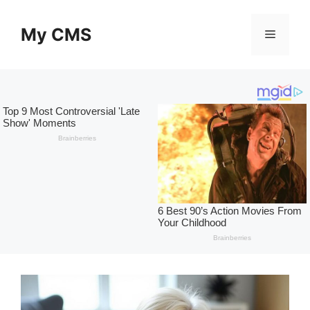
Skip
to
My CMS
Menu
content