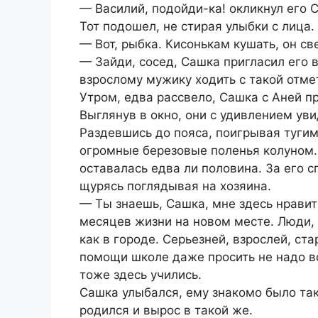
— Василий, подойди-ка! окликнул его 
Тот подошел, не стирая улыбки с лица.
— Вот, рыбка. Кисонькам кушать, он св
— Зайди, сосед, Сашка пригласил его 
взрослому мужику ходить с такой отме
Утром, едва рассвело, Сашка с Аней пр
Выглянув в окно, они с удивлением ув
Раздевшись до пояса, поигрывая туги
огромные березовые поленья колуном. 
оставалась едва ли половина. За его с
щурясь поглядывая на хозяина.
— Ты знаешь, Сашка, мне здесь нравит
месяцев жизни на новом месте. Люди, к
как в городе. Серьезней, взрослей, ст
помощи школе даже просить не надо в
тоже здесь учились.
Сашка улыбался, ему знакомо было так
родился и вырос в такой же.