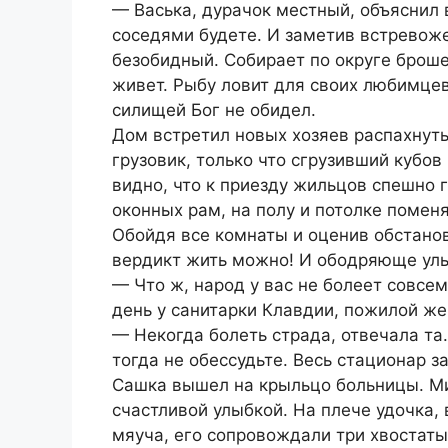
— Васька, дурачок местный, объяснил 
соседями будете. И заметив встревоже
безобидный. Собирает по округе брошен
живет. Рыбу ловит для своих любимце
силищей Бог не обидел.
Дом встретил новых хозяев распахнут
грузовик, только что сгрузивший кубов
видно, что к приезду жильцов спешно 
оконных рам, на полу и потолке помен
Обойдя все комнаты и оценив обстанов
вердикт жить можно! И ободряюще улы
— Что ж, народ у вас не болеет совсе
день у санитарки Клавдии, пожилой ж
— Некогда болеть страда, отвечала та.
тогда не обессудьте. Весь стационар з
Сашка вышел на крыльцо больницы. Мим
счастливой улыбкой. На плече удочка, 
мяуча, его сопровождали три хвостаты