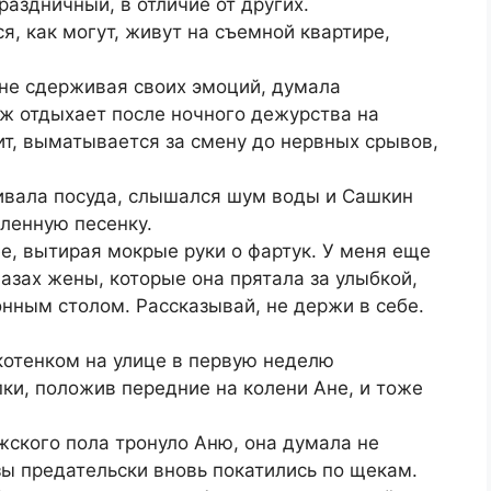
раздничный, в отличие от других.
ся, как могут, живут на съемной квартире,
 не сдерживая своих эмоций, думала
уж отдыхает после ночного дежурства на
пит, выматывается за смену до нервных срывов,
кивала посуда, слышался шум воды и Сашкин
ленную песенку.
ее, вытирая мокрые руки о фартук. У меня еще
лазах жены, которые она прятала за улыбкой,
хонным столом. Рассказывай, не держи в себе.
котенком на улице в первую неделю
пки, положив передние на колени Ане, и тоже
жского пола тронуло Аню, она думала не
зы предательски вновь покатились по щекам.