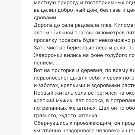
местную природу и гостеприимных одн
выделил добротный дом, без газа и це
дровами.
Дорога до села радовала глаз. Киломе
автомобильной трассы километров пять
проселку проехать будет невозможно р
Зато чистые березовые леса и река, п
Жаворонки вились на фоне голубого по
пением…
Вот на пригорке и деревня, по всему 
первопоселенцы для себя и своих пото
и заботах, крепкими и здоровыми расти
Первый житель села встретился на око
крепкий мужик, лет сорока, в потрепан
потрепанных же штанах. Шел он по обо
грязного, худого котенка.
Обернувшись к проезжающим, он прод
умственно нездорового человека и ще