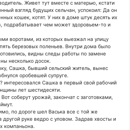
водитель. Живет тут вместе с матерью, кстати
нный взгляд будущих сельчан, успокоил: Да он
ных кошек, котят. У них в доме штук десять их
в, подрабатывает чем может здоровьем-то и
ыми воротами, из которых выезжал на улицу
 пять березовых поленьев. Внутри дома было
готовились, видны следы работы по замене
яны несколько досок.
ку, Сашка, бывший сельский житель, вынес
бнулся оробевшей супруге.
м? интересовался Сашка в первый свой рабочий
енщины лет шестидесяти.
 Вот соберут урожай, закончат с заготовками,
аймут.
о, по дороге шел Васька все с той же
в другой руке ведро с уловом. Задрав хвосты и
х компаньона.