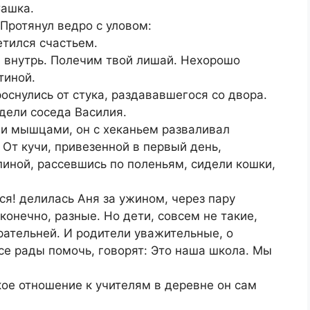
Сашка.
 Протянул ведро с уловом:
етился счастьем.
в внутрь. Полечим твой лишай. Нехорошо
тиной.
оснулись от стука, раздававшегося со двора.
идели соседа Василия.
ми мышцами, он с хеканьем разваливал
От кучи, привезенной в первый день,
пиной, рассевшись по поленьям, сидели кошки,
ся! делилась Аня за ужином, через пару
онечно, разные. Но дети, совсем не такие,
арательней. И родители уважительные, о
се рады помочь, говорят: Это наша школа. Мы
ое отношение к учителям в деревне он сам