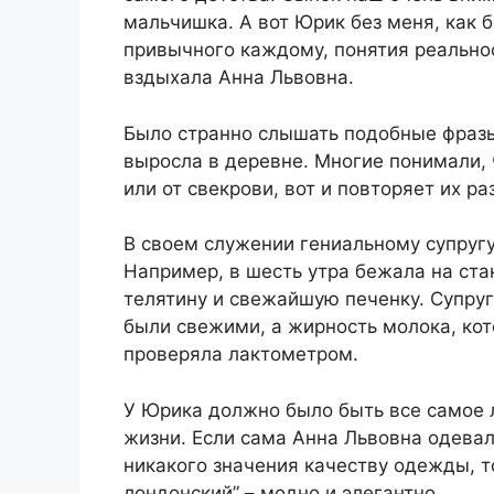
мальчишка. А вот Юрик без меня, как бе
привычного каждому, понятия реальнос
вздыхала Анна Львовна.
Было странно слышать подобные фразы
выросла в деревне. Многие понимали,
или от свекрови, вот и повторяет их ра
В своем служении гениальному супругу
Например, в шесть утра бежала на ст
телятину и свежайшую печенку. Супру
были свежими, а жирность молока, ко
проверяла лактометром.
У Юрика должно было быть все самое л
жизни. Если сама Анна Львовна одева
никакого значения качеству одежды, т
лондонский” – модно и элегантно.