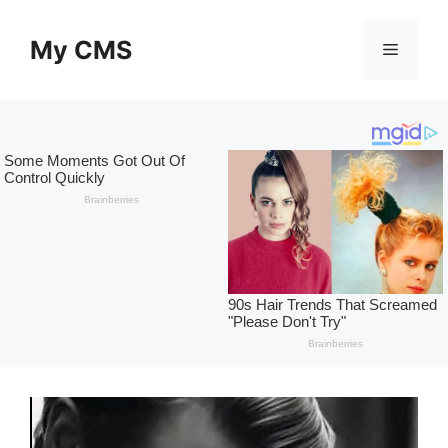
Skip
to
My CMS
Menu
content