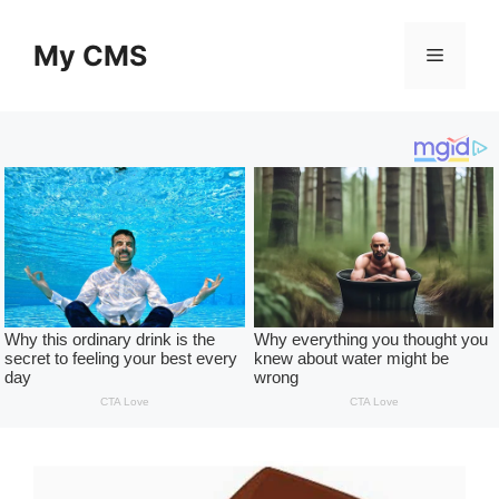
Skip
to
My CMS
Menu
content