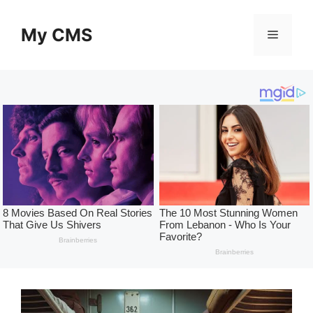
Skip
to
My CMS
Menu
content