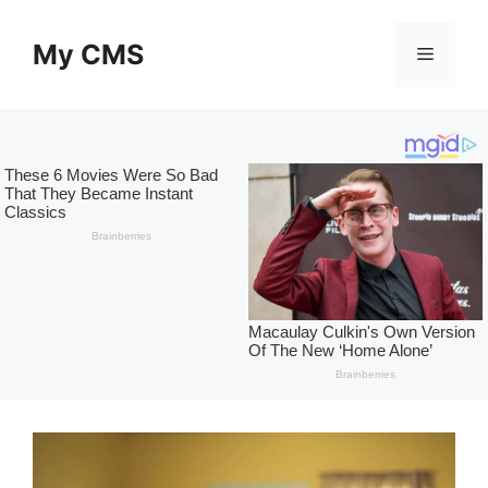
Skip
to
My CMS
Menu
content