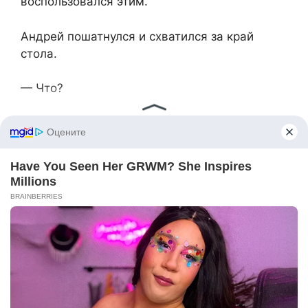
воспользовался этим.
Андрей пошатнулся и схватился за край
стола.
— Что?
Катя смотрела на него прямо.
— Я не уверена, можно ли это назвать
насилием. Я не сказала «нет». Но я ничего не
помню.
Он застыл.
— Когда ты узнала?
— Через месяц после этого. — Катя провела