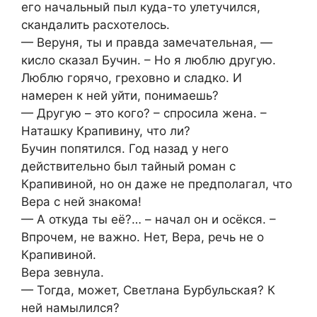
его начальный пыл куда-то улетучился,
скандалить расхотелось.
— Веруня, ты и правда замечательная, —
кисло сказал Бучин. – Но я люблю другую.
Люблю горячо, греховно и сладко. И
намерен к ней уйти, понимаешь?
— Другую – это кого? – спросила жена. –
Наташку Крапивину, что ли?
Бучин попятился. Год назад у него
действительно был тайный роман с
Крапивиной, но он даже не предполагал, что
Вера с ней знакома!
— А откуда ты её?… – начал он и осёкся. –
Впрочем, не важно. Нет, Вера, речь не о
Крапивиной.
Вера зевнула.
— Тогда, может, Светлана Бурбульская? К
ней намылился?