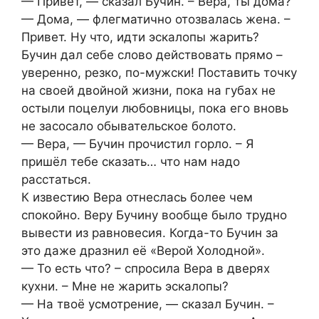
— Привет, — сказал Бучин. – Вера, ты дома?
— Дома, — флегматично отозвалась жена. –
Привет. Ну что, идти эскалопы жарить?
Бучин дал себе слово действовать прямо –
уверенно, резко, по-мужски! Поставить точку
на своей двойной жизни, пока на губах не
остыли поцелуи любовницы, пока его вновь
не засосало обывательское болото.
— Вера, — Бучин прочистил горло. – Я
пришёл тебе сказать… что нам надо
расстаться.
К известию Вера отнеслась более чем
спокойно. Веру Бучину вообще было трудно
вывести из равновесия. Когда-то Бучин за
это даже дразнил её «Верой Холодной».
— То есть что? – спросила Вера в дверях
кухни. – Мне не жарить эскалопы?
— На твоё усмотрение, — сказал Бучин. –