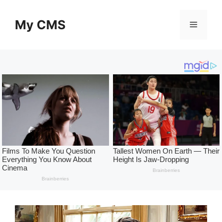
Skip
to
My CMS
Menu
content