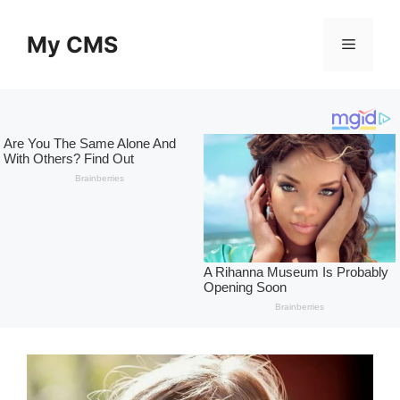
Skip
to
My CMS
Menu
content