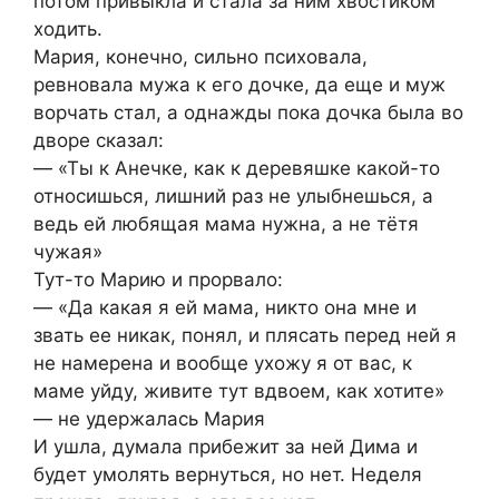
потом привыкла и стала за ним хвостиком
ходить.
Мария, конечно, сильно психовала,
ревновала мужа к его дочке, да еще и муж
ворчать стал, а однажды пока дочка была во
дворе сказал:
— «Ты к Анечке, как к деревяшке какой-то
относишься, лишний раз не улыбнешься, а
ведь ей любящая мама нужна, а не тётя
чужая»
Тут-то Марию и прорвало:
— «Да какая я ей мама, никто она мне и
звать ее никак, понял, и плясать перед ней я
не намерена и вообще ухожу я от вас, к
маме уйду, живите тут вдвоем, как хотите»
— не удержалась Мария
И ушла, думала прибежит за ней Дима и
будет умолять вернуться, но нет. Неделя