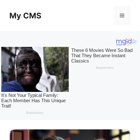
Skip
to
My CMS
Menu
content