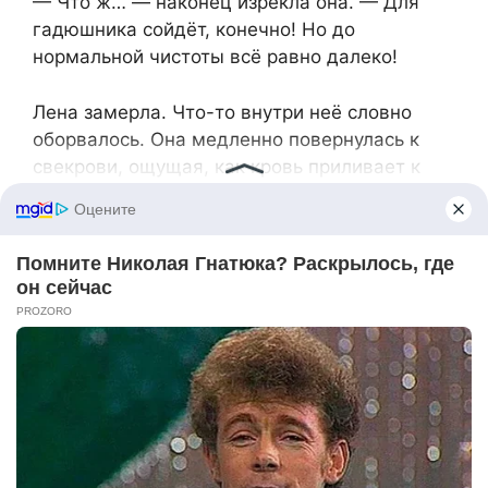
— Что ж… — наконец изрекла она. — Для
гадюшника сойдёт, конечно! Но до
нормальной чистоты всё равно далеко!
Лена замерла. Что-то внутри неё словно
оборвалось. Она медленно повернулась к
свекрови, ощущая, как кровь приливает к
лицу.
— Гадюшник? — тихо переспросила Лена, её
голос звучал странно спокойно. — Вы
назвали наш дом гадюшником?
Виктория Дмитриевна, не заметив опасности
в тоне невестки, небрежно махнула рукой.
— Ну, это так говорят! Просто выражение
такое, как раз подходящее к вашему, если