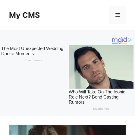
Skip
to
My CMS
Menu
content