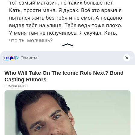
тот самый магазин, но таких больше нет.
Кать, прости меня. Я дурак. Всё это время я
пытался жить без тебя и не смог. А недавно
видел тебя на улице. Тебе ведь тоже плохо.
У меня там не получилось. Я скучал. Кать,
что ты молчишь?
— И я тебя видела. Хотела даже
дотронуться до тебя. Ты прошёл совсем
близко.
— Кать, я не могу без тебя. Я люблю тебя.
— Или диван? – усмехнулась Катя.
— И диван тоже. Помнишь, как мы его
покупали? Ты села и сразу решила, что он
нам подходит, а потом испугалась высокой