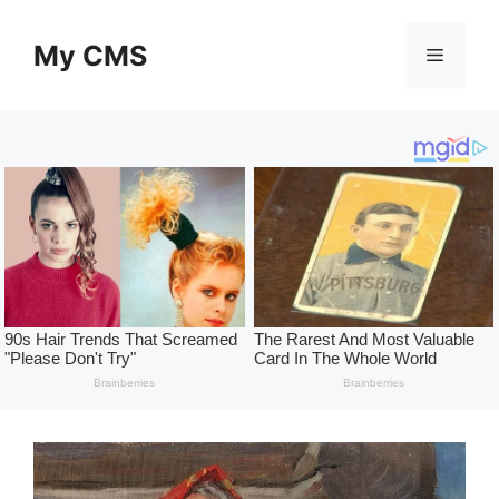
Skip
to
My CMS
Menu
content