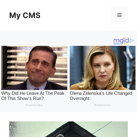
Skip
to
My CMS
Menu
content