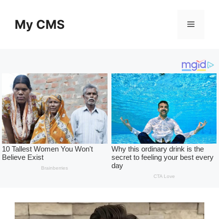
Skip
to
My CMS
Menu
content