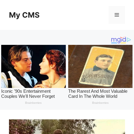
Skip
to
My CMS
Menu
content