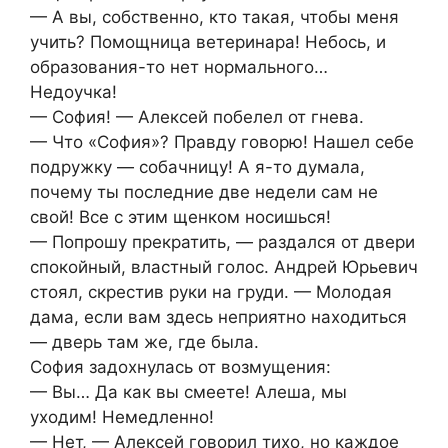
— А вы, собственно, кто такая, чтобы меня
учить? Помощница ветеринара! Небось, и
образования-то нет нормального…
Недоучка!
— София! — Алексей побелел от гнева.
— Что «София»? Правду говорю! Нашел себе
подружку — собачницу! А я-то думала,
почему ты последние две недели сам не
свой! Все с этим щенком носишься!
— Попрошу прекратить, — раздался от двери
спокойный, властный голос. Андрей Юрьевич
стоял, скрестив руки на груди. — Молодая
дама, если вам здесь неприятно находиться
— дверь там же, где была.
София задохнулась от возмущения:
— Вы… Да как вы смеете! Алеша, мы
уходим! Немедленно!
— Нет, — Алексей говорил тихо, но каждое