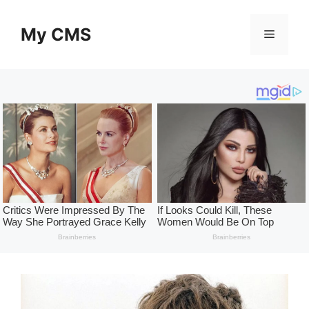
Skip
to
My CMS
Menu
content