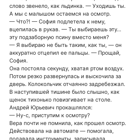
слово звенело, как льдинка. — Уходишь ты.
А мы с малышом остаемся на осмотр.
— Что?! — София подлетела к нему,
вцепилась в рукав. — Ты выбираешь эту…
эту подзаборную псину вместо меня?
— Я выбираю не быть таким, как ты, — он
аккуратно отцепил ее пальцы. — Прощай,
София.
Она постояла секунду, хватая ртом воздух.
Потом резко развернулась и выскочила за
дверь. Колокольчик отчаянно задребезжал.
В наступившей тишине было слышно, как
щенок тихонько повизгивает на столе.
Андрей Юрьевич прокашлялся:
— Ну-с, приступим к осмотру?
Вера почти не помнила, как прошел осмотр.
Действовала на автомате — помогала,
подавала инструменты, записывала