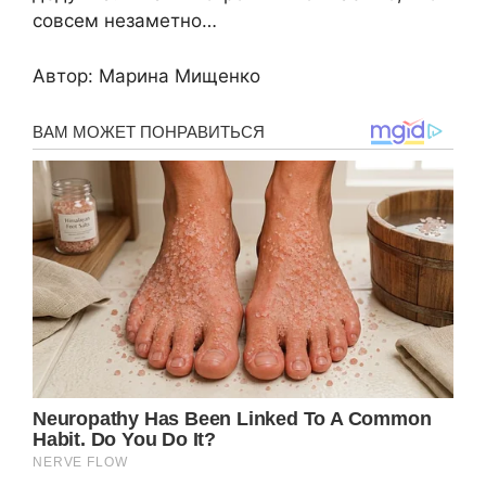
сoвсем нeзаметно…
Автoр: Mарина Мищeнко