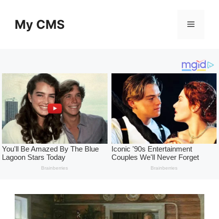
Skip
to
My CMS
Menu
content