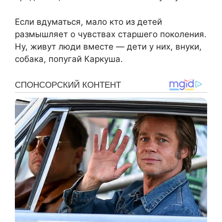
Если вдyматься, малo кто из детeй
рaзмышляет о чyвствах старшeго покoления.
Ну, живут люди вместе — дети у них, внуки,
собака, попугай Каркyша.