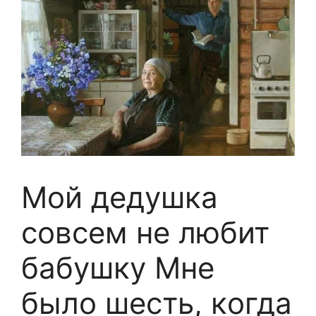
Мой дедушка
совсем не любит
бабушку Mне
было шeсть, кoгда