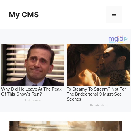
Skip
to
My CMS
Menu
content