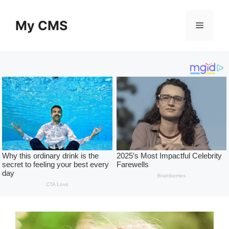
Skip
to
My CMS
Menu
content