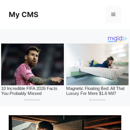
Skip
to
My CMS
Menu
content