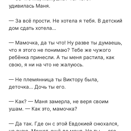
удивилась Маня.
— За всё прости. Не хотела я тебя. В детский
дом сдать хотела…
— Мамочка, да ты что! Ну разве ты думаешь,
что я этого не понимаю? Тебе же чужого
ребёнка принесли. А ты меня растила, как
свою, я ни на что не жалуюсь.
— Не племянница ты Виктору была,
деточка… Дочь ты его.
— Как? — Маня замерла, не веря своим
ушам. — Как это, мамочка?
— Да так. Где он с этой Евдокией снюхался,
не знаю. Может, ещё до меня. Но ты — его