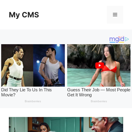
Skip
to
My CMS
Menu
content