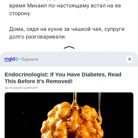
время Михаил по-настоящему встал на ее
сторону.
Дома, сидя на кухне за чашкой чая, супруги
долго разговаривали.
— Прости меня, — сказал Михаил. — Я чуть
не совершил огромную глупость. Эта
квартира — наша мечта, а я едва не
променял ее на пустые обещания.
Анна сжала руку мужа:
— Главное, что ты все понял вовремя.
Знаешь, я ведь не из вредности
отказывалась. Просто я не верю в эти
внезапные выгодные предложения.