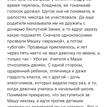
время терялась, бледнела, ее тоненький
голосок дрожал. Шуток она не понимала, в
шалостях никогда не участвовала. Да еще
родители наказывали им не дружить с
дочерью беспутной Зинки, а то вдруг заразу
какую подхватят. Сначала одноклассники
прозвали Машку «заразной», а потом
«убогой». Прозвище приклеилось, и лет
через пять никто не звал девочку по имени, а
только так – Убогая. Учителя к Маше
относились двояко. С одной стороны,
одаренный ребенок, отличница и даже
гордость класса, но с другой – дочь
алкоголиков, которых видели пару раз, и то,
когда девочка училась в начальной школе.
Понимали прекрасно, что заступиться за
Машу некому, а идти против детишек
«полезных» родителей им не хотелось. Вот и