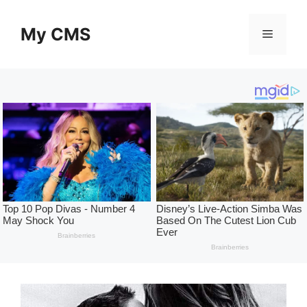
Skip
to
My CMS
Menu
content