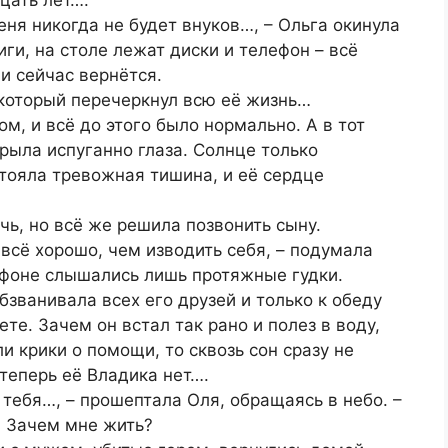
меня никогда не будет внуков…, – Ольга окинула
ги, на столе лежат диски и телефон – всё
и сейчас вернётся.
 который перечеркнул всю её жизнь…
м, и всё до этого было нормально. А в тот
крыла испуганно глаза. Солнце только
тояла тревожная тишина, и её сердце
ь, но всё же решила позвонить сыну.
 всё хорошо, чем изводить себя, – подумала
ефоне слышались лишь протяжные гудки.
бзванивала всех его друзей и только к обеду
ете. Зачем он встал так рано и полез в воду,
ли крики о помощи, то сквозь сон сразу не
 теперь её Владика нет….
з тебя…, – прошептала Оля, обращаясь в небо. –
. Зачем мне жить?