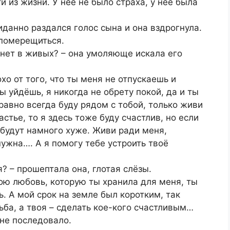
и из жизни. У неё не было страха, у неё была
иданно раздался голос сына и она вздрогнула.
 померещиться.
я нет в живых? – она умоляюще искала его
хо от того, что ты меня не отпускаешь и
 уйдёшь, я никогда не обрету покой, да и ты
равно всегда буду рядом с тобой, только живи
стье, то я здесь тоже буду счастлив, но если
 будут намного хуже. Живи ради меня,
нужна…. А я помогу тебе устроить твоё
я? – прошептала она, глотая слёзы.
вою любовь, которую ты хранила для меня, ты
. А мой срок на земле был коротким, так
ьба, а твоя – сделать кое-кого счастливым…
 не последовало.