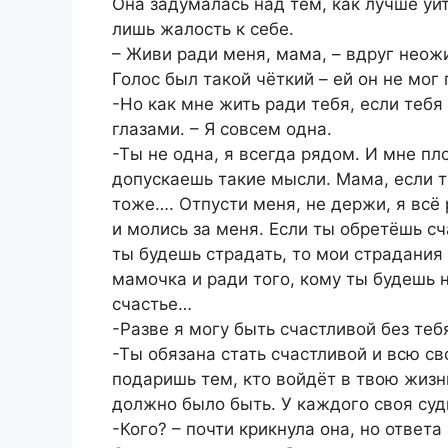
Она задумалась над тем, как лучше уйт
лишь жалость к себе.
– Живи ради меня, мама, – вдруг неож
Голос был такой чёткий – ей он не мог
-Но как мне жить ради тебя, если теб
глазами. – Я совсем одна.
-Ты не одна, я всегда рядом. И мне пло
допускаешь такие мысли. Мама, если ты
тоже…. Отпусти меня, не держи, я всё 
и молись за меня. Если ты обретёшь сча
ты будешь страдать, то мои страдания
мамочка и ради того, кому ты будешь 
счастье…
-Разве я могу быть счастливой без теб
-Ты обязана стать счастливой и всю с
подаришь тем, кто войдёт в твою жизнь
должно было быть. У каждого своя суд
-Кого? – почти крикнула она, но ответа