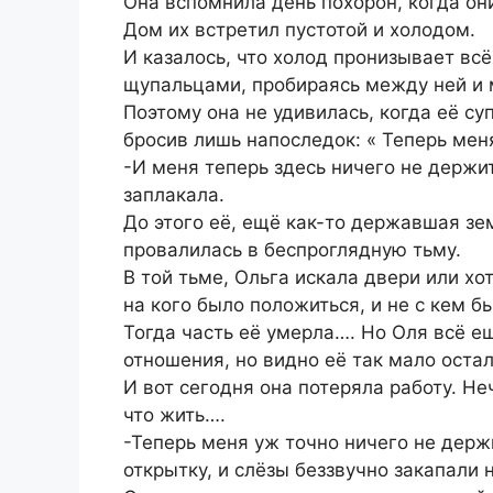
Она вспомнила день похорон, когда он
Дом их встретил пустотой и холодом.
И казалось, что холод пронизывает вс
щупальцами, пробираясь между ней и
Поэтому она не удивилась, когда её су
бросив лишь напоследок: « Теперь мен
-И меня теперь здесь ничего не держит
заплакала.
До этого её, ещё как-то державшая зе
провалилась в беспроглядную тьму.
В той тьме, Ольга искала двери или хо
на кого было положиться, и не с кем б
Тогда часть её умерла…. Но Оля всё е
отношения, но видно её так мало остал
И вот сегодня она потеряла работу. Не
что жить….
-Теперь меня уж точно ничего не держи
открытку, и слёзы беззвучно закапали 