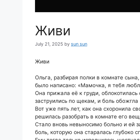
Живи
July 21, 2025
by
sun sun
Живи
Ольга, разбирая полки в комнате сына
было написано: «Мамочка, я тебя любл
Она прижала её к груди, облокотилась 
заструились по щекам, и боль обожгла
Вот уже пять лет, как она схоронила с
решилась разобрать в комнате его вещи
Стало вновь невыносимо больно и ей з
боль, которую она старалась глубоко с
Ему тогда только исполнилось шестнад