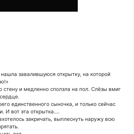
, нашла завалившуюся открытку, на которой
ю!»
о стену и медленно сползла на пол. Слёзы вмиг
 сердце.
воего единственного сыночка, и только сейчас
. И вот эта открытка….
ахотелось закричать, выплеснуть наружу всю
прятать.
цать лет….