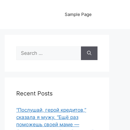
Sample Page
Search
for:
Recent Posts
“Послушай, герой кредитов,”
сказала я мужу. “Ещё раз
поможешь своей маме —