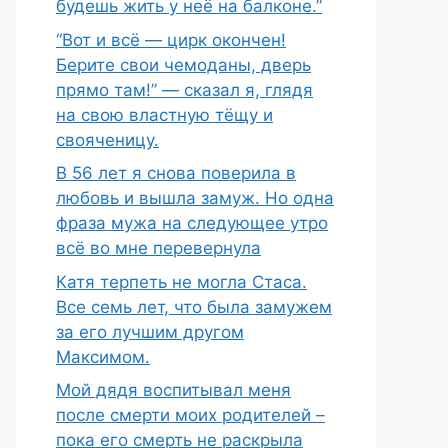
будешь жить у неё на балконе.”
“Вот и всё — цирк окончен!
Берите свои чемоданы, дверь
прямо там!” — сказал я, глядя
на свою властную тёщу и
свояченицу.
В 56 лет я снова поверила в
любовь и вышла замуж. Но одна
фраза мужа на следующее утро
всё во мне перевернула
Катя терпеть не могла Стаса.
Все семь лет, что была замужем
за его лучшим другом
Максимом.
Мой дядя воспитывал меня
после смерти моих родителей –
пока его смерть не раскрыла