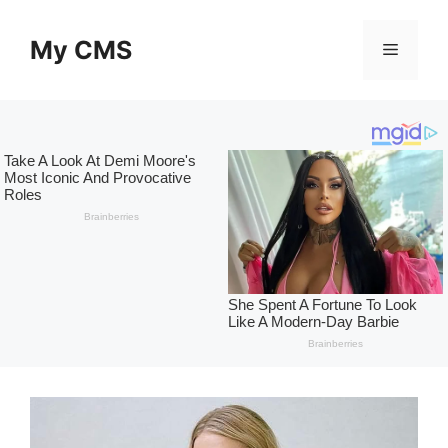
Skip
to
My CMS
Menu
content