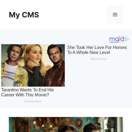
Skip
to
My CMS
Menu
content