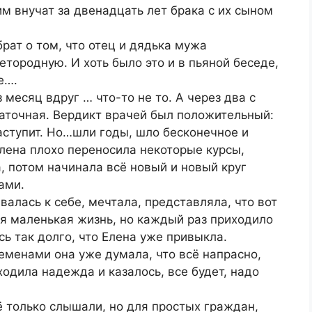
им внучат за двенадцать лет брака с их сыном
рат о том, что отец и дядька мужа
етородную. И хоть было это и в пьяной беседе,
е….
месяц вдруг … что-то не то. А через два с
маточная. Вердикт врачей был положительный:
аступит. Но…шли годы, шло бесконечное и
ена плохо переносила некоторые курсы,
, потом начинала всё новый и новый круг
ами.
лась к себе, мечтала, представляла, что вот
я маленькая жизнь, но каждый раз приходило
ь так долго, что Елена уже привыкла.
еменами она уже думала, что всё напрасно,
одила надежда и казалось, все будет, надо
ё только слышали, но для простых граждан,