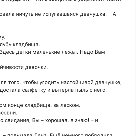
ровала ничуть не испугавшаяся девчушка. – А
жу.
глубь кладбища.
 Здесь детки маленькие лежат. Надо Вам
ойчивости девочки.
для того, чтобы угодить настойчивой девчушке,
достала салфетку и вытерла пыль с него.
том конце кладбища, за леском.
асовни.
 До свидания, Вы – хорошая, я знаю! – и
, – подумала Лена. Ещё немного побродила