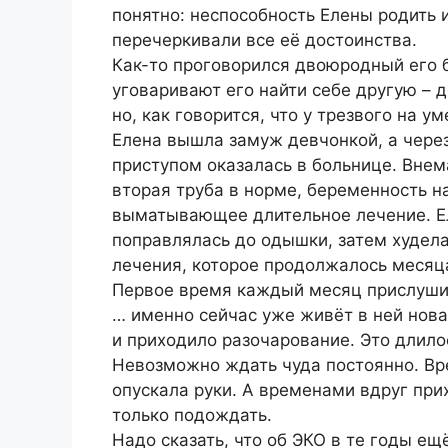
понятно: неспособность Елены родить 
перечеркивали все её достоинства.
Как-то проговорился двоюродный его б
уговаривают его найти себе другую – д
но, как говорится, что у трезвого на ум
Елена вышла замуж девчонкой, а через 
приступом оказалась в больнице. Вне
вторая труба в норме, беременность н
выматывающее длительное лечение. Ел
поправлялась до одышки, затем худела
лечения, которое продолжалось месяц
Первое время каждый месяц прислушива
… именно сейчас уже живёт в ней нова
и приходило разочарование. Это длилос
Невозможно ждать чуда постоянно. Вр
опускала руки. А временами вдруг прих
только подождать.
Надо сказать, что об ЭКО в те годы ещ