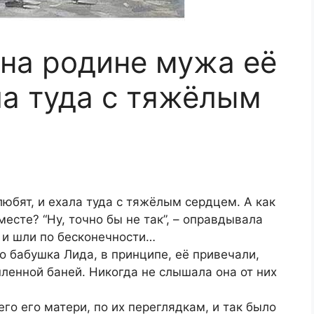
 на родине мужа её
ла туда с тяжёлым
любят, и ехала туда с тяжёлым сердцем. А как
месте? “Ну, точно бы не так”, – оправдывала
ь и шли по бесконечности…
го бабушка Лида, в принципе, её привечали,
ленной баней. Никогда не слышала она от них
го его матери, по их переглядкам, и так было