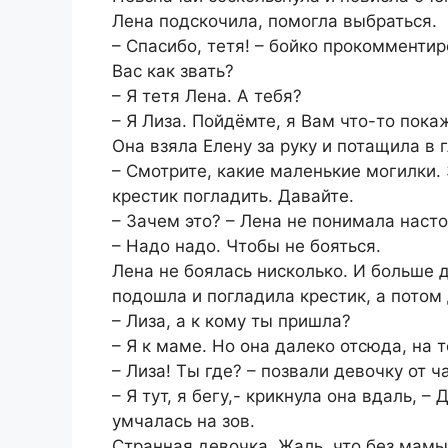
Лена подскочила, помогла выбраться.
– Спасибо, тетя! – бойко прокомменти
Вас как звать?
– Я тетя Лена. А тебя?
– Я Лиза. Пойдёмте, я Вам что-то пока
Она взяла Елену за руку и потащила в 
– Смотрите, какие маленькие могилки.
крестик погладить. Давайте.
– Зачем это? – Лена не понимала наст
– Надо надо. Чтобы не бояться.
Лена не боялась нисколько. И больше 
подошла и погладила крестик, а потом 
– Лиза, а к кому ты пришла?
– Я к маме. Но она далеко отсюда, на 
– Лиза! Ты где? – позвали девочку от ч
– Я тут, я бегу,- крикнула она вдаль, –
умчалась на зов.
Странная девочка. Жаль, что без мамы