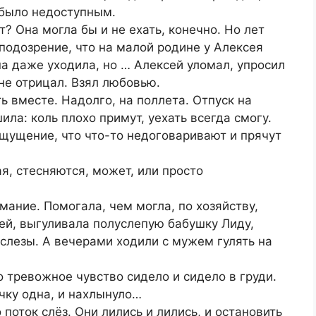
 было недоступным.
т? Она могла бы и не ехать, конечно. Но лет
 подозрение, что на малой родине у Алексея
она даже уходила, но … Алексей уломал, упросил
 не отрицал. Взял любовью.
ь вместе. Надолго, на поллета. Отпуск на
ила: коль плохо примут, уехать всегда смогу.
щущение, что что-то недоговаривают и прячут
ая, стесняются, может, или просто
ание. Помогала, чем могла, по хозяйству,
ей, выгуливала полуслепую бабушку Лиду,
 слезы. А вечерами ходили с мужем гулять на
о тревожное чувство сидело и сидело в груди.
ку одна, и нахлынуло…
поток слёз. Они лились и лились, и остановить