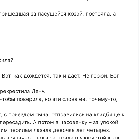
пришедшая за пасущейся козой, постояла, а
сила?
 Вот, как дождётся, так и даст. Не горюй. Бог
рекрестила Лену.
чтобы поверила, но эти слова её, почему-то,
х, с приездом сына, отправились на кладбище к
пересадить. А потом в часовенку – за упокой.
ким перилам лазала девочка лет четырех.
ь неудачно – нога застряла в узористой ковке.