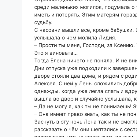
среди маленьких могилок, подумала о 
иметь и потерять. Этим матерям горазд
судьбу.
С часовни вышли все, кроме бабушки. Е
услышала о чем молила Лидия.
– Прости ты меня, Господи, за Ксению. 
Это я виновата…
Тогда Елена ничего не поняла. И не вн
Дни отпуска уже подходили к завершен
дворе стояли два дома, и рядом с род
Алексея. С ней у Лены сложились добр
однажды, когда уже легла спать и вдру
вышла во двор и случайно услышала, к
– Да не могу я, как ты не понимаешь! Э
– Она имеет право знать, как ты не по
Заснуть в эту ночь Лена так и не смог
рассказать о чём они шептались с сест