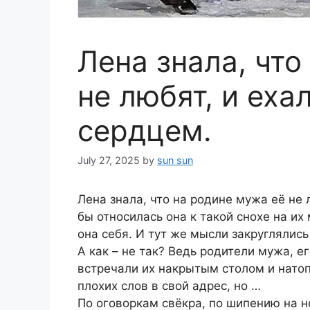
Лена знала, что
не любят, и еха
сердцем.
July 27, 2025
by
sun sun
Лена знала, что на родине мужа её не 
бы относилась она к такой снохе на их 
она себя. И тут же мысли закруглялис
А как – не так? Ведь родители мужа, е
встречали их накрытым столом и натоп
плохих слов в свой адрес, но …
По оговоркам свёкра, по шипению на не