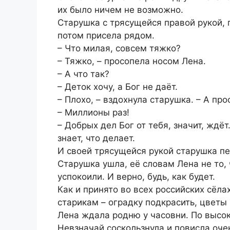
их было ничем не возможно.
Старушка с трясущейся правой рукой, 
потом присела рядом.
– Что милая, совсем тяжко?
– Тяжко, – просопела носом Лена.
– А что так?
– Деток хочу, а Бог не даёт.
– Плохо, – вздохнула старушка. – А про
– Миллионы раз!
– Добрых дел Бог от тебя, значит, ждёт.
знает, что делает.
И своей трясущейся рукой старушка пе
Старушка ушла, её словам Лена не то, 
успокоили. И верно, будь, как будет.
Как и принято во всех российских сёла
старикам – оградку подкрасить, цветы 
Лена ждала родню у часовни. По высо
Невзначай соскользнула и повисла очен