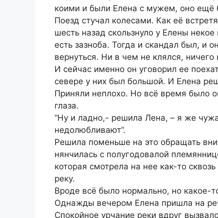
коими и были Елена с мужем, оно ещё
Поезд стучал колесами. Как её встретя
шесть назад скользнуло у Елены некое
есть зазноба. Тогда и скандал был, и 
вернуться. Ни в чем не клялся, ничего
И сейчас именно он уговорил ее поехат
севере у них был большой. И Елена реш
Приняли неплохо. Но всё время было о
глаза.
“Ну и ладно,- решила Лена, – я же чуж
недолюбливают”.
Решила поменьше на это обращать вним
нянчилась с полугодовалой племянниц
которая смотрела на нее как-то сквозь
реку.
Вроде всё было нормально, но какое-т
Однажды вечером Елена пришла на реч
Спокойное урчание реки вдруг вызвало 