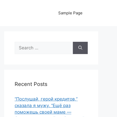
Sample Page
Search
for:
Recent Posts
“Послушай, герой кредитов,”
сказала я мужу. “Ещё раз
поможешь своей маме —