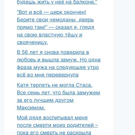
будешь жить у неё на балконе.”
“Вот и всё — цирк окончен!
Берите свои чемоданы, дверь
прямо там!” — сказал я, глядя
на свою властную тёщу и
свояченицу.
В 56 лет я снова поверила в
любовь и вышла замуж. Но одна
фраза мужа на следующее утро
всё во мне перевернула
Катя терпеть не могла Стаса.
Все семь лет, что была замужем
за его лучшим другом
Максимом.
Мой дядя воспитывал меня
после смерти моих родителей –
пока его смерть не раскрыла