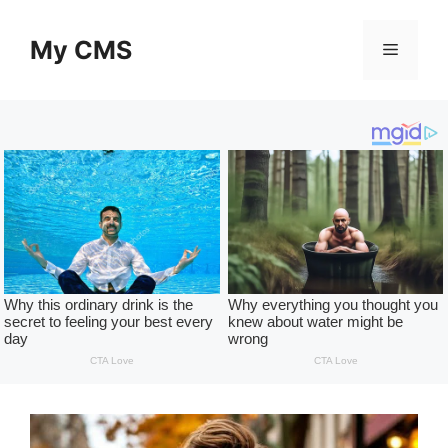
Skip
to
My CMS
Menu
content