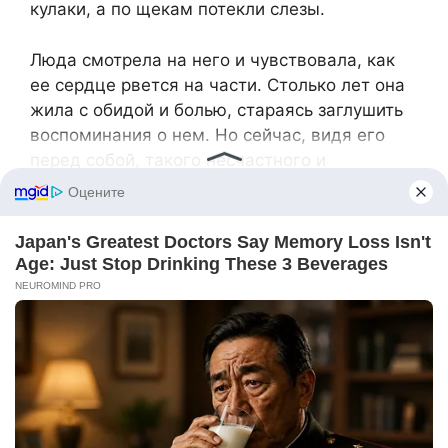
кулаки, а по щекам потекли слезы.
Люда смотрела на него и чувствовала, как
ее сердце рвется на части. Столько лет она
жила с обидой и болью, стараясь заглушить
воспоминания о нем. Но сейчас, видя его
перед собой, такого несчастного и
раскаивающегося, она не могла больше
держать в себе обиду.
Люда накормила его, и он собрался уходить.
– Прости меня, Люда, – произнес он
напоследок. – Прости за все, что я сделал, и
за то, что не сделал.
Люда не могла уснуть в ту ночь после визита
Виталия. Его слова, его раскаяние, слезы —