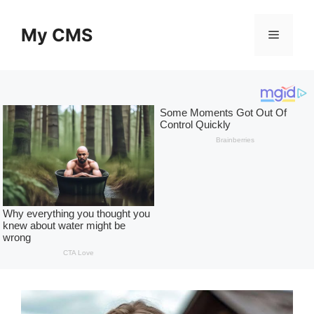
Skip
to
My CMS
Menu
content