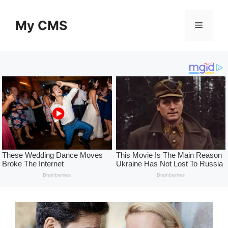
Skip
to
My CMS
Menu
content