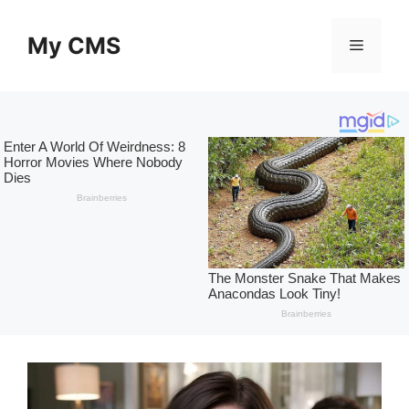
Skip
to
My CMS
Menu
content