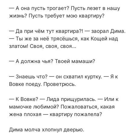
— А она пусть трогает? Пусть лезет в нашу
жизнь? Пусть требует мою квартиру?
— Да при чём тут квартира?! — заорал Дима.
— Ты же за неё трясёшься, как Кощей над
златом! Своя, своя, своя…
— А должна чья? Твоей мамаши?
— Знаешь что? — он схватил куртку. — Я к
Вовке поеду. Проветрюсь.
— К Вовке? — Лида прищурилась. — Или к
мамочке любимой? Пожаловаться, какая
жена плохая — квартиру пожалела?
Дима молча хлопнул дверью.