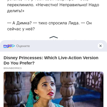
переклинило. «Нечестно! Неправильно! Надо
делить!»
— А Димка? — тихо спросила Лида. — Он
сейчас у неё?
— У неё, — вздохнула Марина. – Сидит с
бутылем в обнимку. А мамаша масло в огонь
подливает — «бедный ты мой, несчастный,
жена-злодейка обижает…»
— Слушай, а давай ему эту запись скинем?
— предложила Марина. — Пусть послушает,
какие планы у мамочки…
— Нет, — Лида покачала головой. — Не
поверит. Скажет — подделка, монтаж… Он
сейчас ничему не поверит, кроме маминых