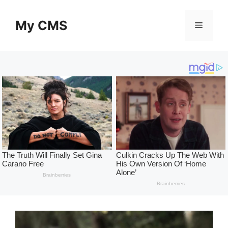
Skip
to
My CMS
Menu
content