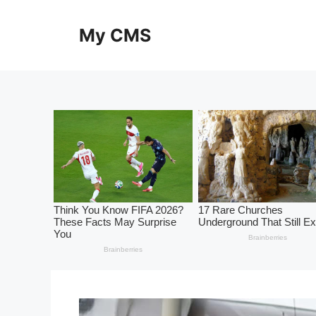
Skip
to
My CMS
content