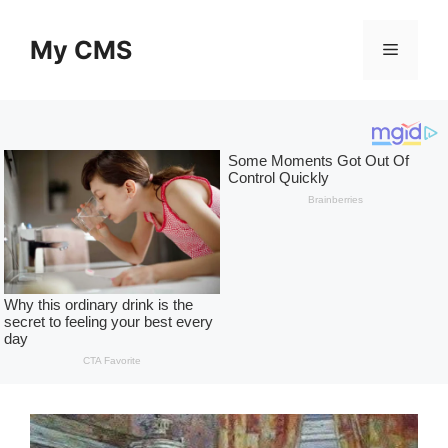
Skip
to
My CMS
Menu
content