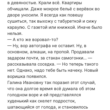
в девяностые. Крали всё. Квартиры
обчищали. Даже мокрое бельё с верёвок во
дворе уносили. Я всегда как повешу
сушиться, так выхожу с табуреткой и сижу
караулю. С газетой или книжкой. Иначе было
нельзя.
— А кто же воровал-то?
— Ну, вор автографа не оставит. Ну, в
основном, алкаши, на пропой. Продавали
задаром почти, за стакан самогонки… —
рассказывала соседка. — Но теперь такого
нет. Однако, надо тебе быть начеку. Новый
воришка появился.
Галина Ивановну так поразил этот случай,
что она долгое время всё думала об этом
голодном воре и ей представлялся
худенький как скелет подросток,
шатающийся от голода, и становилось