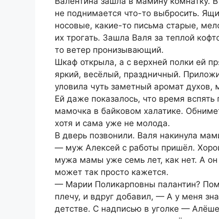
Валентина зашла в мамину комнатку. В 
не поднимается что-то выбросить. Ящи
носовые, какие-то письма старые, мел
их трогать. Зашла Валя за теплой кофт
то ветер пронизывающий.
Шкаф открыла, а с верхней полки ей пр
яркий, весёлый, праздничный. Приложи
уловила чуть заметный аромат духов
Ей даже показалось, что время вспять 
мамочка в байковом халатике. Обнимет
хотя и сама уже не молода.
В дверь позвонили. Валя накинула мам
— муж Алексей с работы пришёл. Хоро
мужа мамы уже семь лет, как нет. А он
может так просто кажется.
— Марии Поликарповны палантин? Пом
плечу, и вдруг добавил, — А у меня з
детстве. С надписью в уголке — Алёше