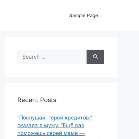
Sample Page
Search
for:
Recent Posts
“Послушай, герой кредитов,”
сказала я мужу. “Ещё раз
поможешь своей маме —