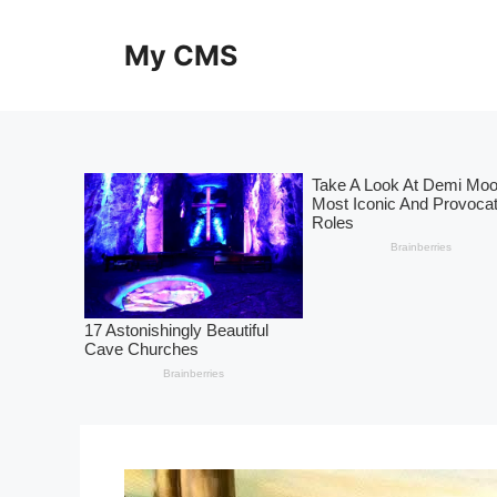
Skip
to
My CMS
content