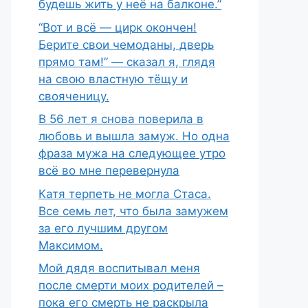
будешь жить у неё на балконе.”
“Вот и всё — цирк окончен!
Берите свои чемоданы, дверь
прямо там!” — сказал я, глядя
на свою властную тёщу и
свояченицу.
В 56 лет я снова поверила в
любовь и вышла замуж. Но одна
фраза мужа на следующее утро
всё во мне перевернула
Катя терпеть не могла Стаса.
Все семь лет, что была замужем
за его лучшим другом
Максимом.
Мой дядя воспитывал меня
после смерти моих родителей –
пока его смерть не раскрыла