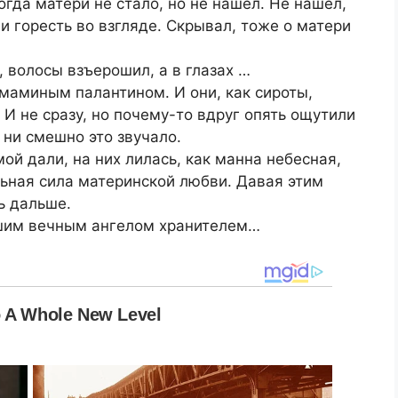
когда матери не стало, но не нашёл. Не нашёл,
 и горесть во взгляде. Скрывал, тоже о матери
, волосы взъерошил, а в глазах …
 маминым палантином. И они, как сироты,
 И не сразу, но почему-то вдруг опять ощутили
 ни смешно это звучало.
ой дали, на них лилась, как манна небесная,
ьная сила материнской любви. Давая этим
ь дальше.
ашим вечным ангелом хранителем…