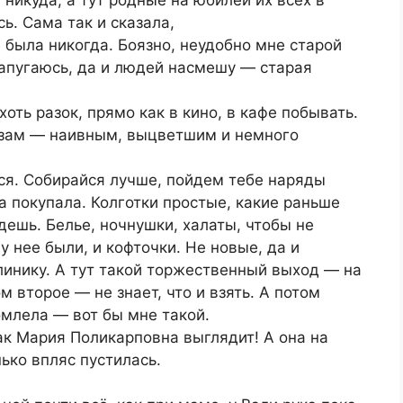
 никуда, а тут родные на юбилей их всех в
ь. Сама так и сказала,
е была никогда. Боязно, неудобно мне старой
напугаюсь, да и людей насмешу — старая
хоть разок, прямо как в кино, в кафе побывать.
азам — наивным, выцветшим и немного
ся. Собирайся лучше, пойдем тебе наряды
 покупала. Колготки простые, какие раньше
дешь. Белье, ночнушки, халаты, чтобы не
у нее были, и кофточки. Не новые, да и
клинику. А тут такой торжественный выход — на
 второе — не знает, что и взять. А потом
омлела — вот бы мне такой.
ак Мария Поликарповна выглядит! А она на
ько впляс пустилась.