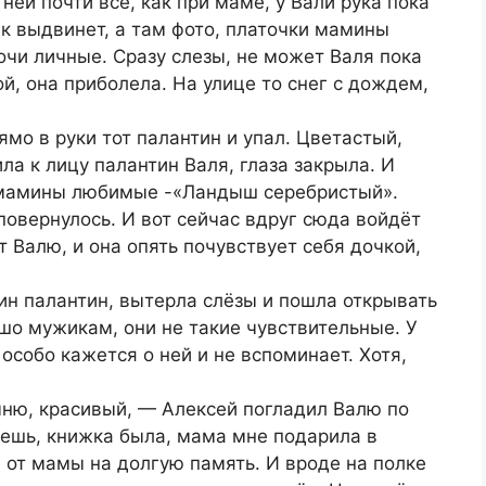
ней почти всё, как при маме, у Вали рука пока
к выдвинет, а там фото, платочки мамины
очи личные. Сразу слезы, не может Валя пока
ой, она приболела. На улице то снег с дождем,
ямо в руки тот палантин и упал. Цветастый,
ла к лицу палантин Валя, глаза закрыла. И
, мамины любимые -«Ландыш серебристый».
повернулось. И вот сейчас вдруг сюда войдёт
 Валю, и она опять почувствует себя дочкой,
ин палантин, вытерла слёзы и пошла открывать
шо мужикам, они не такие чувствительные. У
 особо кажется о ней и не вспоминает. Хотя,
ню, красивый, — Алексей погладил Валю по
наешь, книжка была, мама мне подарила в
 от мамы на долгую память. И вроде на полке