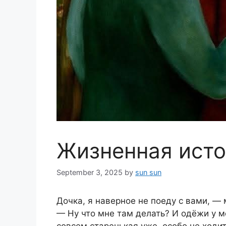
Жизненная ист
September 3, 2025
by
sun sun
Дочка, я наверное не поеду с вами, —
— Ну что мне там делать? И одёжи у м