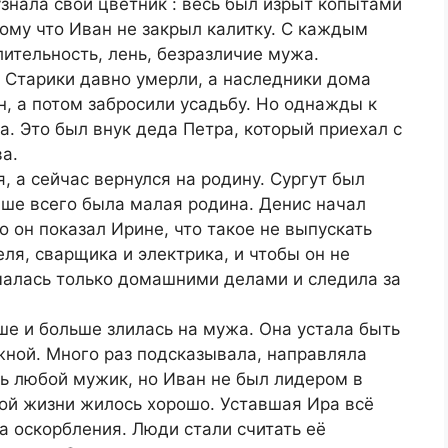
узнала свой цветник : весь был изрыт копытами
ому что Иван не закрыл калитку. С каждым
ительность, лень, безразличие мужа.
 Старики давно умерли, а наследники дома
н, а потом забросили усадьбу. Но однажды к
. Это был внук деда Петра, который приехал с
а.
я, а сейчас вернулся на родину. Сургут был
чше всего была малая родина. Денис начал
о он показал Ирине, что такое не выпускать
еля, сварщика и электрика, и чтобы он не
малась только домашними делами и следила за
ше и больше злилась на мужа. Она устала быть
ежной. Много раз подсказывала, направляла
ь любой мужик, но Иван не был лидером в
ной жизни жилось хорошо. Уставшая Ира всё
а оскорбления. Люди стали считать её