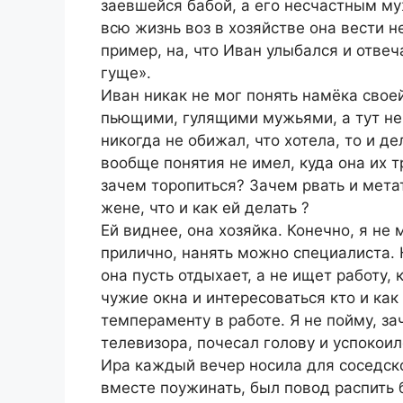
заевшейся бабой, а его несчастным му
всю жизнь воз в хозяйстве она вести н
пример, на, что Иван улыбался и отвеча
гуще».
Иван никак не мог понять намёка сво
пьющими, гулящими мужьями, а тут не 
никогда не обижал, что хотела, то и де
вообще понятия не имел, куда она их тр
зачем торопиться? Зачем рвать и метат
жене, что и как ей делать ?
Ей виднее, она хозяйка. Конечно, я не
прилично, нанять можно специалиста. К
она пусть отдыхает, а не ищет работу,
чужие окна и интересоваться кто и как
темпераменту в работе. Я не пойму, за
телевизора, почесал голову и успокоил
Ира каждый вечер носила для соседск
вместе поужинать, был повод распить 