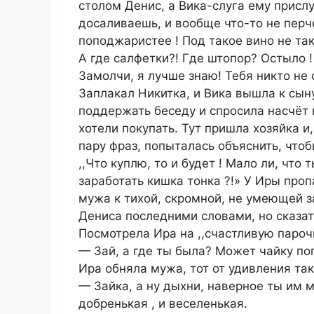
столом Денис, а Вика-слуга ему прислу
досаливаешь, и вообще что-то не перч
поподжаристее ! Под такое вино не та
А где салфетки?! Где штопор? Остыло !
Замолчи, я лучше знаю! Тебя никто не 
Заплакал Никитка, и Вика вышла к сыну
поддержать беседу и спросила насчёт 
хотели покупать. Тут пришла хозяйка и
пару фраз, попыталась объяснить, чтоб
,,Что куплю, то и будет ! Мало ли, что
заработать кишка тонка ?!» У Иры про
мужа к тихой, скромной, не умеющей з
Дениса последними словами, но сказать
Посмотрела Ира на ,,счастливую пароч
— Зай, а где ты была? Может чайку поп
Ира обняла мужа, тот от удивления так
— Зайка, а ну дыхни, наверное ты им м
добренькая , и веселенькая.