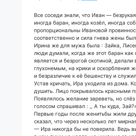
Все соседи знали, что Иван — безрукая
иногда баран, иногда козёл, иногда с
пропорциональны Ивановой провинност
соответственно и сила гнева жены был
Ирина же для мужа была : Зайка, Лисе
люди думали, когда же этот баран как 
является и безрогой скотиной, делали 
глухонемым, на крики и оскорбления ж
и безразличие к её бешенству и служи
Устав кричать, Ира уходила из дома. К
душить. Лицо покрывалось красными пя
Появлялось желание зареветь, но слёз
голосом спрашивал : ,, А ты куда, Зай?
Первые годы после женитьбы жили друж
сказал, что через несколько лет мирн
— Ира никогда бы не поверила. Ведь в