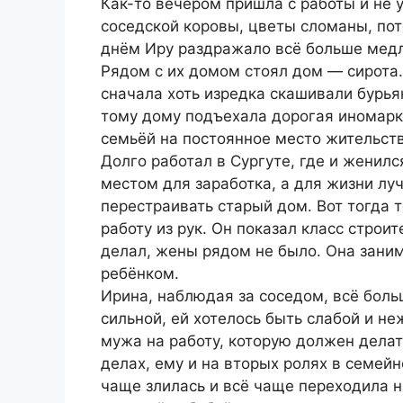
Как-то вечером пришла с работы и не 
соседской коровы, цветы сломаны, пот
днём Иру раздражало всё больше медл
Рядом с их домом стоял дом — сирота.
сначала хоть изредка скашивали бурья
тому дому подъехала дорогая иномарка
семьёй на постоянное место жительств
Долго работал в Сургуте, где и женилс
местом для заработка, а для жизни лу
перестраивать старый дом. Вот тогда т
работу из рук. Он показал класс строит
делал, жены рядом не было. Она зани
ребёнком.
Ирина, наблюдая за соседом, всё боль
сильной, ей хотелось быть слабой и н
мужа на работу, которую должен делат
делах, ему и на вторых ролях в семей
чаще злилась и всё чаще переходила н