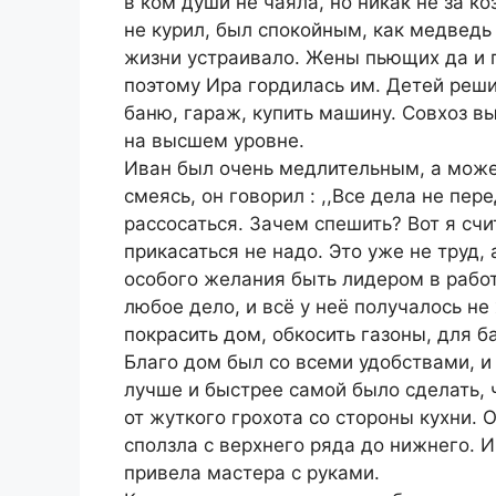
в ком души не чаяла, но никак не за к
не курил, был спокойным, как медведь 
жизни устраивало. Жены пьющих да и г
поэтому Ира гордилась им. Детей реши
баню, гараж, купить машину. Совхоз вы
на высшем уровне.
Иван был очень медлительным, а може
смеясь, он говорил : ,,Все дела не пе
рассосаться. Зачем спешить? Вот я счи
прикасаться не надо. Это уже не труд,
особого желания быть лидером в работе
любое дело, и всё у неё получалось не 
покрасить дом, обкосить газоны, для б
Благо дом был со всеми удобствами, и 
лучше и быстрее самой было сделать, 
от жуткого грохота со стороны кухни. 
сползла с верхнего ряда до нижнего. 
привела мастера с руками.