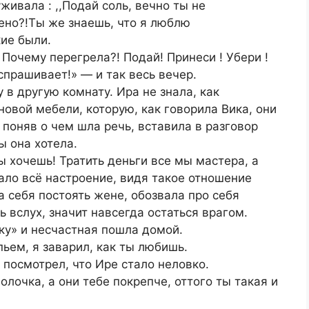
живала : ,,Подай соль, вечно ты не
ено?!Ты же знаешь, что я люблю
кие были.
 Почему перегрела?! Подай! Принеси ! Убери !
спрашивает!» — и так весь вечер.
 в другую комнату. Ира не знала, как
новой мебели, которую, как говорила Вика, они
, поняв о чем шла речь, вставила в разговор
ы она хотела.
 ты хочешь! Тратить деньги все мы мастера, а
пало всё настроение, видя такое отношение
а себя постоять жене, обозвала про себя
 вслух, значит навсегда остаться врагом.
ку» и несчастная пошла домой.
ьем, я заварил, как ты любишь.
 посмотрел, что Ире стало неловко.
олочка, а они тебе покрепче, оттого ты такая и