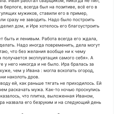
озла. Иван работал сварщиком, никогда не пил,
в берлоге, всегда был на позитиве, всё его в
улящих мужиков, ставили его в пример,
ли сразу не заводить. Надо было построить
делил дом, и Ире хотелось его благоустроить
т быть и ленивым. Работа всегда его ждала,
ределать. Надо иногда повременить, дела могут
таю, что без желания вообще ни к чему
 а получается эксплуатация самого себя». А
 у него никогда и не было. Ира бралась за
хуже, чем у Ивана : могла вскопать огород,
ани наколоть дров.
воду ей, как раньше тягать не приходилось. Ей
чем раскачать мужа. Как-то ночью проснулись
Оказалось, что плитка, выложенная Иваном,
Ира назвала его безруким и на следующий день