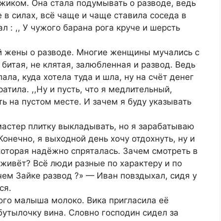
жиком. Она стала подумывать о разводе, ведь
е в силах, всё чаще и чаще ставила соседа в
л : ,, У чужого барана рога круче и шерсть
ей жены о разводе. Многие женщины мучались с
битая, не клятая, залюбленная и развод. Ведь
лала, куда хотела туда и шла, ну на счёт денег
атила. ,,Ну и пусть, что я медлительный,
ь на пустом месте. И зачем я буду указывать
 мастер плитку выкладывать, но я зарабатываю
онечно, я выходной день хочу отдохнуть, ну и
 которая надёжно спряталась. Зачем смотреть в
 живёт? Всё люди разные по характеру и по
чем Зайке развод ?» — Иван повздыхал, сидя у
ся.
ого малыша молоко. Вика пригласила её
бутылочку вина. Словно господин сидел за