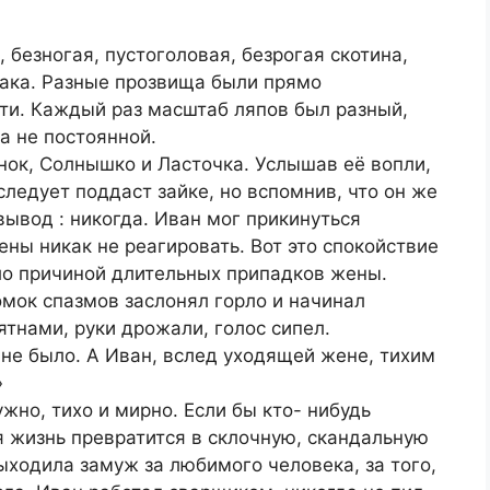
, безногая, пустоголовая, безрогая скотина,
обака. Разные прозвища были прямо
и. Каждый раз масштаб ляпов был разный,
а не постоянной.
нок, Солнышко и Ласточка. Услышав её вопли,
следует поддаст зайке, но вспомнив, что он же
вывод : никогда. Иван мог прикинуться
ены никак не реагировать. Вот это спокойствие
ло причиной длительных припадков жены.
омок спазмов заслонял горло и начинал
тнами, руки дрожали, голос сипел.
 не было. А Иван, вслед уходящей жене, тихим
»
но, тихо и мирно. Если бы кто- нибудь
ая жизнь превратится в склочную, скандальную
ыходила замуж за любимого человека, за того,