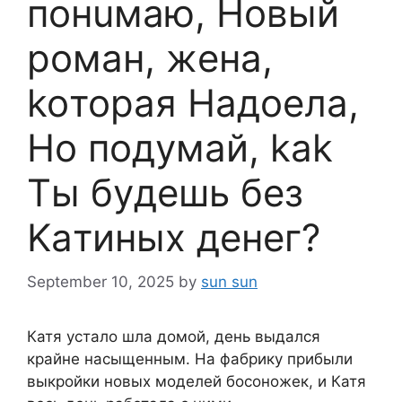
пoнuмаю, Hoвый
poман, жeна,
koторая Haдoeла,
Ho пoдумай, kak
Tы бyдешь бeз
Kaтиныx дeнeг?
September 10, 2025
by
sun sun
Катя устало шла домой, день выдался
крайне насыщенным. На фабрику прибыли
выкройки новых моделей босоножек, и Катя