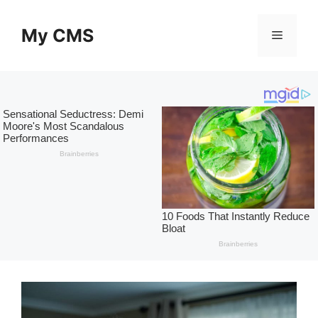
Skip
to
My CMS
Menu
content