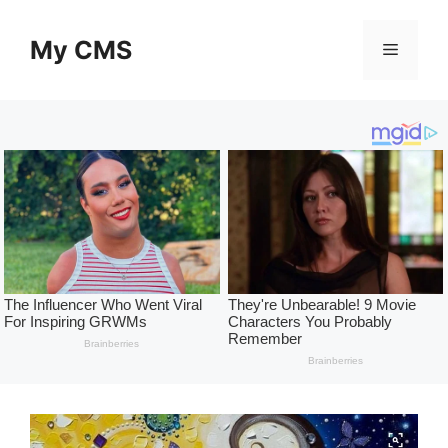
Skip
to
My CMS
Menu
content