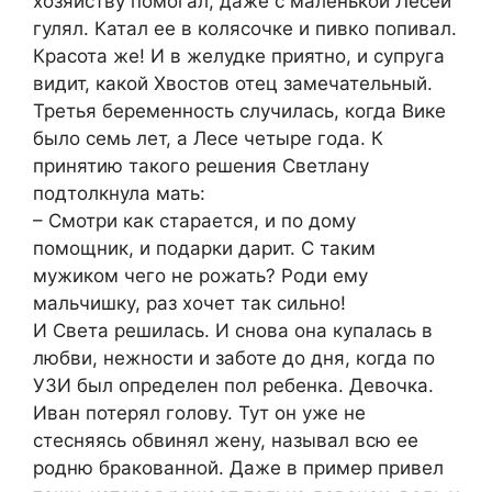
хозяйству помогал, даже с маленькой Лесей
гулял. Катал ее в колясочке и пивко попивал.
Красота же! И в желудке приятно, и супруга
видит, какой Хвостов отец замечательный.
Третья беременность случилась, когда Вике
было семь лет, а Лесе четыре года. К
принятию такого решения Светлану
подтолкнула мать:
– Смотри как старается, и по дому
помощник, и подарки дарит. С таким
мужиком чего не рожать? Роди ему
мальчишку, раз хочет так сильно!
И Света решилась. И снова она купалась в
любви, нежности и заботе до дня, когда по
УЗИ был определен пол ребенка. Девочка.
Иван потерял голову. Тут он уже не
стесняясь обвинял жену, называл всю ее
родню бракованной. Даже в пример привел