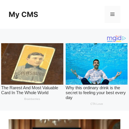
Skip
to
My CMS
Menu
content