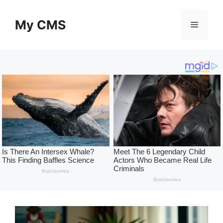
Skip
to
My CMS
Menu
content