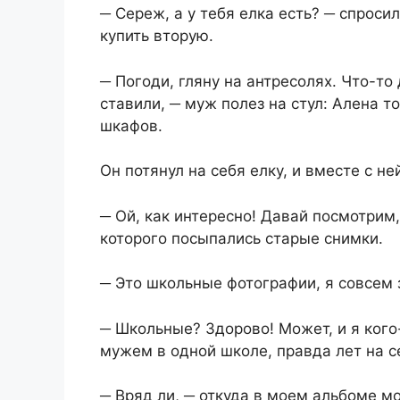
​─ Сереж, а у тебя елка есть? ─ спроси
купить вторую.​
​─ Погоди, гляну на антресолях. Что-то
ставили, ─ муж полез на стул: Алена 
шкафов.​
​Он потянул на себя елку, и вместе с н
​─ Ой, как интересно! Давай посмотрим,
которого посыпались старые снимки.​
​─ Это школьные фотографии, я совсем 
​─ Школьные? Здорово! Может, и я кого
мужем в одной школе, правда лет на се
​─ Вряд ли, ─ откуда в моем альбоме м