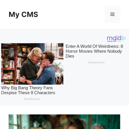
Skip
to
My CMS
Menu
content