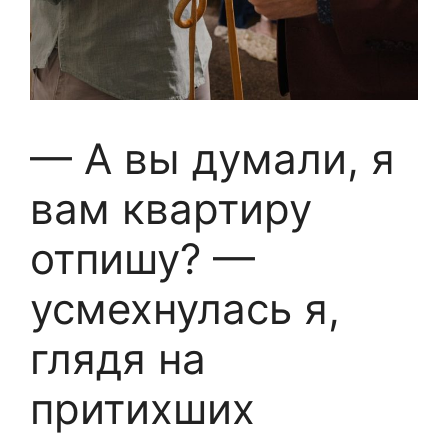
— А вы думали, я
вам квартиру
отпишу? —
усмехнулась я,
глядя на
притихших