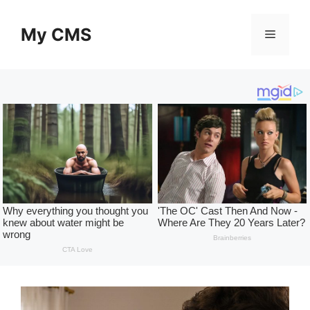
Skip
to
My CMS
Menu
content