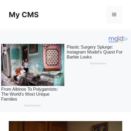
Skip
to
My CMS
Menu
content