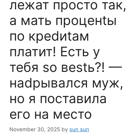
лежат просто так,
а мать проценtы
по креdиtам
платит! Есть у
тебя sо веstь?! —
наdрывался муж,
но я поставила
его на место
November 30, 2025
by
sun sun